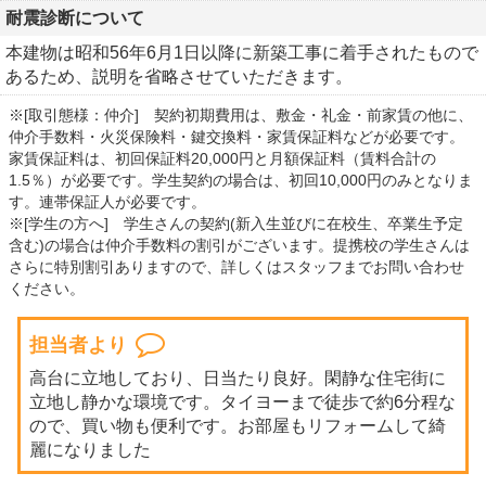
耐震診断について
本建物は昭和56年6月1日以降に新築工事に着手されたもので
あるため、説明を省略させていただきます。
※[取引態様：仲介] 契約初期費用は、敷金・礼金・前家賃の他に、
仲介手数料・火災保険料・鍵交換料・家賃保証料などが必要です。
家賃保証料は、初回保証料20,000円と月額保証料（賃料合計の
1.5％）が必要です。学生契約の場合は、初回10,000円のみとなりま
す。連帯保証人が必要です。
※[学生の方へ] 学生さんの契約(新入生並びに在校生、卒業生予定
含む)の場合は仲介手数料の割引がございます。提携校の学生さんは
さらに特別割引ありますので、詳しくはスタッフまでお問い合わせ
ください。
担当者より
高台に立地しており、日当たり良好。閑静な住宅街に
立地し静かな環境です。タイヨーまで徒歩で約6分程な
ので、買い物も便利です。お部屋もリフォームして綺
麗になりました