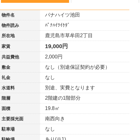
パナハイツ池田
物件名
ﾊﾟﾅﾊｲﾂｲｹﾀﾞ
物件読み
鹿児島市草牟田2丁目
所在地
19,000円
家賃
2,000円
共益費他
なし（別途保証契約が必要）
敷金
なし
礼金
別途、実費となります
水道料
2階建の1階部分
階層
19.8㎡
面積
南西向き
主要採光面
なし
駐車場
あり(※1)
駐輪場