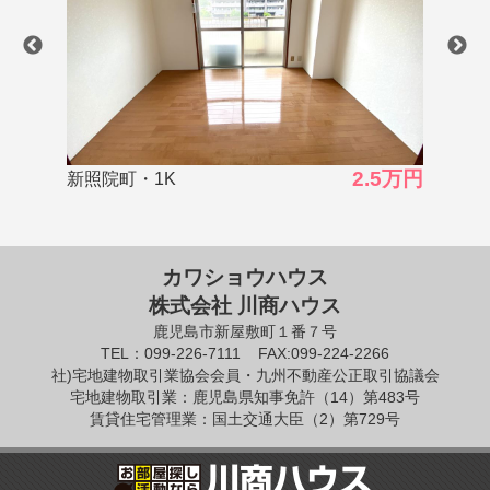
.5万円
2.5万円
千年・2K
カワショウハウス
株式会社 川商ハウス
鹿児島市新屋敷町１番７号
TEL：099-226-7111
FAX:099-224-2266
社)宅地建物取引業協会会員・九州不動産公正取引協議会
宅地建物取引業：鹿児島県知事免許（14）第483号
賃貸住宅管理業：国土交通大臣（2）第729号