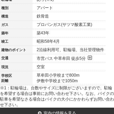
アパート
種別
鉄骨造
構造
プロパンガス(サツマ酸素工業)
ガス
築43年
築年
昭和58年4月
竣工
2沿線利用可、駐輪場、当社管理物件
建物の
ポイント
交通
市営バス 中草牟田 徒歩5分
空室
現況
草牟田小学校まで800m
学校区
距離
伊敷中学校まで1050m
※1：駐輪場は、台数やサイズに制限がございますので、駐輪
を希望する場合は事前にお問い合わせ下さい。なお、バイクの
駐車を希望なさる場合はバイクの大小にかかわらずお問い合わ
せ下さい。
室内の情報を見る