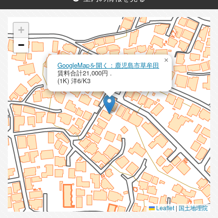
+
−
×
GoogleMapを開く：鹿児島市草牟田
賃料合計21,000円 .
(1K) 洋6/K3
Leaflet
|
国土地理院