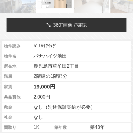
360°画像で確認
ﾊﾟﾅﾊｲﾂｲｹﾀﾞ
物件読み
パナハイツ池田
物件名
鹿児島市草牟田2丁目
所在地
2階建の1階部分
階層
19,000円
家賃
2,000円
共益費他
なし（別途保証契約が必要）
敷金
なし
礼金
1K
築43年
間取り
築年数