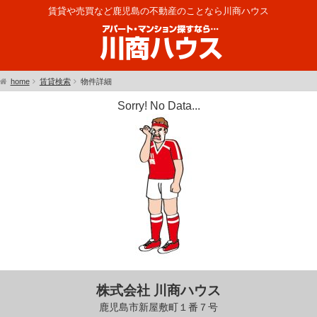
賃貸や売買など鹿児島の不動産のことなら川商ハウス
home
賃貸検索
物件詳細
Sorry! No Data...
株式会社 川商ハウス
鹿児島市新屋敷町１番７号