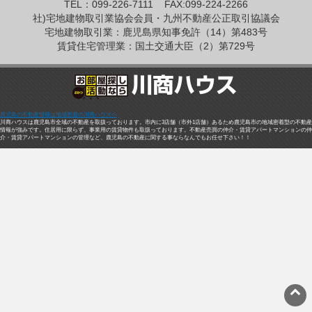
TEL：099-226-7111
FAX:099-224-2266
社)宅地建物取引業協会会員・九州不動産公正取引協議会
宅地建物取引業：鹿児島県知事免許（14）第483号
賃貸住宅管理業：国土交通大臣（2）第729号
鹿児島の不動産情報は地域密着の川商ハウスへ
川商ハウスは鹿児島市全域の不動産を取扱っております。市内に3店舗（市外1店舗）あるため鹿児島市の地域密着型の不動産
情報が強みです。住居用に限らず、事業用の賃貸物件も取扱っております。不動産売買の仲介・賃貸アパートマンションの仲
介・賃貸アパートマンションの管理など、鹿児島の不動産に関する事ならなんでもお任せ下さい！！