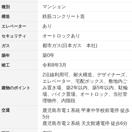
マンション
種別
鉄筋コンクリート造
構造
あり
エレベーター
オートロックあり
セキュリティ
都市ガス(日本ガス 本社)
ガス
築0年
築年
令和8年3月
竣工
2沿線利用可、耐火構造、デザイナーズ、
エレベーター、宅配ボックス、敷地内ご
み置き場、築2年以内、築5年以内、駐輪
建物の
ポイント
場、バイク置場、オートロック、当社管
理物件、内階段
交通
鹿児島市電１系統 甲東中学校前電停 徒歩
5分
鹿児島市電２系統 天文館通電停 徒歩6分