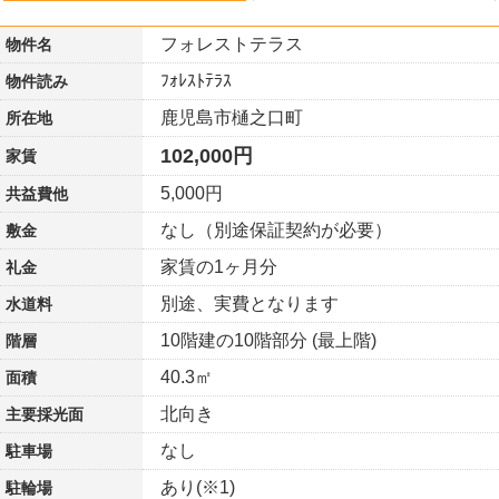
フォレストテラス
物件名
ﾌｫﾚｽﾄﾃﾗｽ
物件読み
鹿児島市樋之口町
所在地
102,000円
家賃
5,000円
共益費他
なし（別途保証契約が必要）
敷金
家賃の1ヶ月分
礼金
別途、実費となります
水道料
10階建の10階部分 (最上階)
階層
40.3㎡
面積
北向き
主要採光面
なし
駐車場
あり(※1)
駐輪場