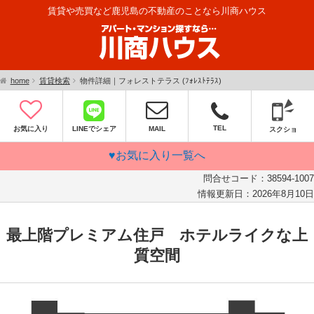
賃貸や売買など鹿児島の不動産のことなら川商ハウス
home
賃貸検索
物件詳細｜フォレストテラス (ﾌｫﾚｽﾄﾃﾗｽ)
TEL
お気に入り
LINEでシェア
MAIL
スクショ
♥お気に入り一覧へ
問合せコード：
38594-1007
情報更新日：
2026年8月10日
最上階プレミアム住戸 ホテルライクな上
質空間