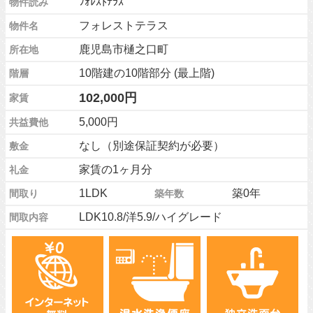
ﾌｫﾚｽﾄﾃﾗｽ
物件読み
フォレストテラス
物件名
鹿児島市樋之口町
所在地
10階建の10階部分 (最上階)
階層
102,000円
家賃
5,000円
共益費他
なし（別途保証契約が必要）
敷金
家賃の1ヶ月分
礼金
1LDK
築0年
間取り
築年数
LDK10.8/洋5.9/ハイグレード
間取内容