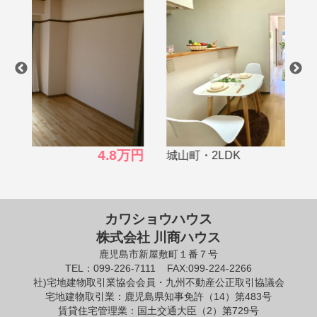
8万円
5.0万円
城山町・2LDK
西千
カワショウハウス
株式会社 川商ハウス
鹿児島市新屋敷町１番７号
TEL：099-226-7111
FAX:099-224-2266
社)宅地建物取引業協会会員・九州不動産公正取引協議会
宅地建物取引業：鹿児島県知事免許（14）第483号
賃貸住宅管理業：国土交通大臣（2）第729号